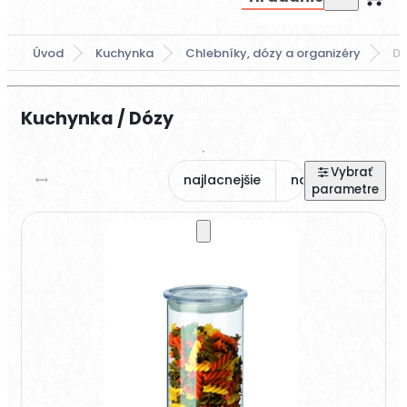
Úvod
Kuchynka
Chlebníky, dózy a organizéry
D
Kuchynka / Dózy
najlacnejšie
najdrahšie
na