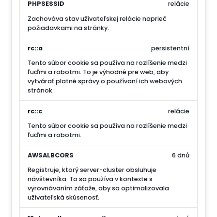
PHPSESSID
relácie
Zachováva stav užívateľskej relácie naprieč
požiadavkami na stránky.
rc::a
persistentní
Tento súbor cookie sa používa na rozlíšenie medzi
ľuďmi a robotmi. To je výhodné pre web, aby
vytvárať platné správy o používaní ich webových
stránok.
rc::c
relácie
Tento súbor cookie sa používa na rozlíšenie medzi
ľuďmi a robotmi.
AWSALBCORS
6 dnů
Registruje, ktorý server-cluster obsluhuje
návštevníka. To sa používa v kontexte s
vyrovnávaním záťaže, aby sa optimalizovala
užívateľská skúsenosť.