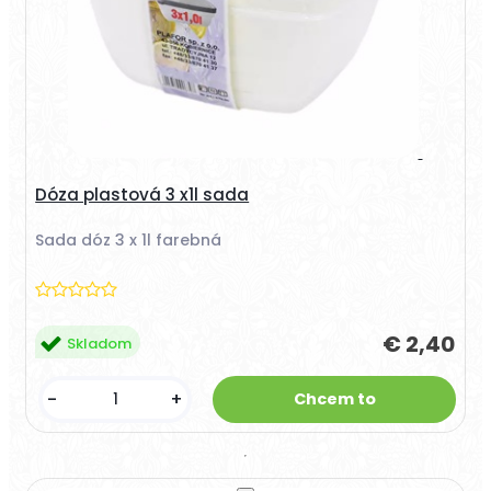
Dóza plastová 3 x1l sada
Sada dóz 3 x 1l farebná
€ 2,40
Skladom
-
+