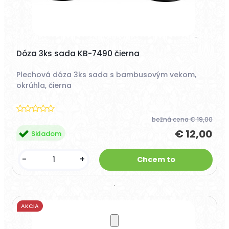
Dóza 3ks sada KB-7490 čierna
Plechová dóza 3ks sada s bambusovým vekom,
okrúhla, čierna
bežná cena
€ 19,00
€ 12,00
Skladom
-
+
AKCIA