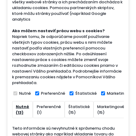
všetky webové stránky a ich prechádzaním dochádza k
ukladaniu cookies. Pomocou partnerských skriptov,
ktoré môžu stránky používať (napríklad Google
analytics
Ako môžem nastaviť prácu webu s cookies?
Napriek tomu, že odporúčame povoliť používanie
všetkých typov cookies, prácu webu s nimi môžete
nastaviť podľa vlastných preferencií pomocou
checkboxov zobrazených nižšie. Po odsúhlasení
nastavenia práce s cookies môžete zmeniť svoje
rozhodnutie zmazaním či editáciou cookies priamo v
nastavení Vášho prehliadača. Podrobnejšie informácie
k premazaniu cookies nájdete v Pomocníkovi Vášho
prehliadača.
Nutné
Preferenčné
Štatistické
Marketingové
Nutné
Preferenčné
Štatistické
Marketingové
N
(13)
(1)
(15)
(15)
(
Tieto informácie sú nevyhnutné k správnemu chodu
webovej stránky ako napríklad vkladanie tovaru do