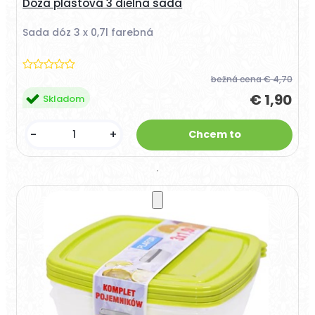
Dóza plastová 3 dielna sada
Sada dóz 3 x 0,7l farebná
bežná cena
€ 4,70
€ 1,90
Skladom
-
+