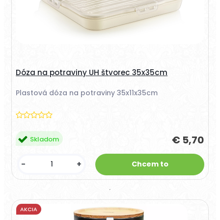
Dóza na potraviny UH štvorec 35x35cm
Plastová dóza na potraviny 35x11x35cm
€ 5,70
Skladom
-
+
AKCIA