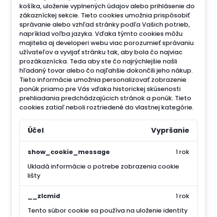
košíka, uloženie vyplnených údajov alebo prihlásenie do
zákazníckej sekcie.
Tieto cookies umožnia prispôsobiť
správanie alebo vzhľad stránky podľa Vašich potrieb,
napríklad voľba jazyka.
Vďaka týmto cookies môžu
majitelia aj developeri webu viac porozumieť správaniu
užívateľov a vyvijať stránku tak, aby bola čo najviac
prozákaznícka. Teda aby ste čo najrýchlejšie našli
hľadaný tovar alebo čo najľahšie dokončili jeho nákup.
Tieto informácie umožnia personalizovať zobrazenie
ponúk priamo pre Vás vďaka historickej skúsenosti
prehliadania predchádzajúcich stránok a ponúk.
Tieto
cookies zatiaľ neboli roztriedené do vlastnej kategórie.
Účel
Vypršanie
show_cookie_message
1 rok
Ukladá informácie o potrebe zobrazenia cookie
lišty
__zlcmid
1 rok
Tento súbor cookie sa používa na uloženie identity