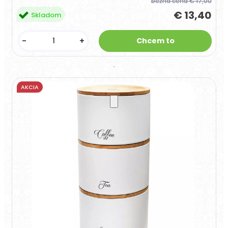
bežná cena
€ 17,00
€ 13,40
Skladom
-
+
AKCIA