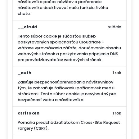
návštevníka počas návštev a preferencie
návštevníka deaktivovať našu funkciu živého
chatu.
__cfruid
relácie
Tento súbor cookie je súčasťou služieb
poskytovaných spoločnosťou Cloudflare –
vrátane vyrovnávania záťaže, doručovania obsahu
webových stránok a poskytovania pripojenia DNS
pre prevádzkovateľov webových stránok.
_auth
1 rok
Zaisťuje bezpečnosť prehliadania návštevníkov
tým, že zabraňuje falšovaniu požiadaviek medzi
stránkami. Tento súbor cookie je nevyhnutný pre
bezpečnosť webu a návštevníka.
csrftoken
1 rok
Pomáha predchádzať útokom Cross-Site Request
Forgery (CSRF).