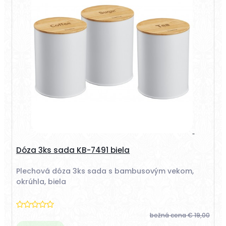
Dóza 3ks sada KB-7491 biela
Plechová dóza 3ks sada s bambusovým vekom,
okrúhla, biela
bežná cena
€ 19,00