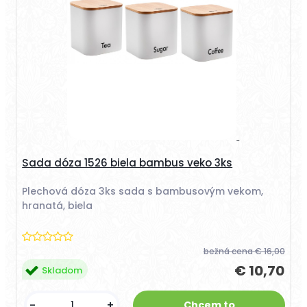
Sada dóza 1526 biela bambus veko 3ks
Plechová dóza 3ks sada s bambusovým vekom,
hranatá, biela
bežná cena
€ 16,00
€ 10,70
Skladom
-
+