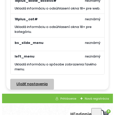
18plus_allow_access#
neznámý
Ukladá informáciu o odsúhlasení okna 18+ pre web.
18plus_cat#
neznámý
Ukladá informáciu o odsúhlasení okna 18+ pre
kategóriu.
bs_slide_menu
neznámý
left_menu
neznámý
Ukladá informáciu o spôsobe zobrazenia ľavého
menu.
Uložiť nastavenia
Prihlásenie
Nová registrácia
0
Hľadanie