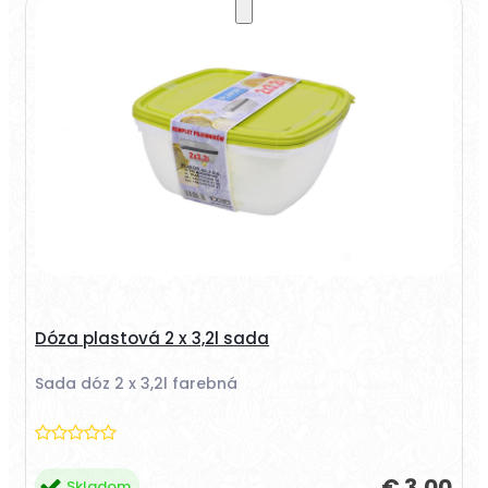
Dóza plastová 2 x 3,2l sada
Sada dóz 2 x 3,2l farebná
€ 3,00
Skladom