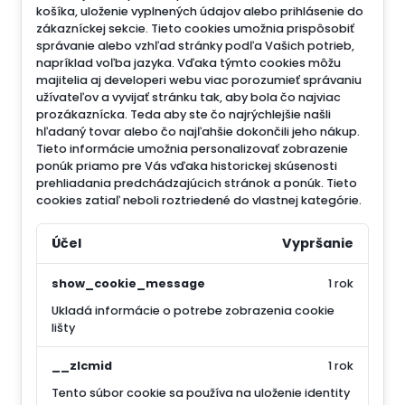
košíka, uloženie vyplnených údajov alebo prihlásenie do
zákazníckej sekcie.
Tieto cookies umožnia prispôsobiť
správanie alebo vzhľad stránky podľa Vašich potrieb,
napríklad voľba jazyka.
Vďaka týmto cookies môžu
majitelia aj developeri webu viac porozumieť správaniu
užívateľov a vyvijať stránku tak, aby bola čo najviac
prozákaznícka. Teda aby ste čo najrýchlejšie našli
hľadaný tovar alebo čo najľahšie dokončili jeho nákup.
Tieto informácie umožnia personalizovať zobrazenie
ponúk priamo pre Vás vďaka historickej skúsenosti
prehliadania predchádzajúcich stránok a ponúk.
Tieto
cookies zatiaľ neboli roztriedené do vlastnej kategórie.
Účel
Vypršanie
show_cookie_message
1 rok
Ukladá informácie o potrebe zobrazenia cookie
lišty
__zlcmid
1 rok
Tento súbor cookie sa používa na uloženie identity