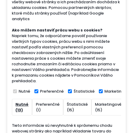
všetky webové stránky a ich prechádzaním dochádza k
ukladaniu cookies. Pomocou partnerských skriptov,
ktoré môžu stránky používať (napríklad Google
analytics
Ako môžem nastaviť prácu webu s cookies?
Napriek tomu, že odporúčame povoliť používanie
všetkých typov cookies, prácu webu s nimi môžete
nastaviť podľa vlastných preferencií pomocou
checkboxov zobrazených nižšie. Po odsúhlasení
nastavenia práce s cookies môžete zmeniť svoje
rozhodnutie zmazaním či editáciou cookies priamo v
nastavení Vášho prehliadača. Podrobnejšie informácie
k premazaniu cookies nájdete v Pomocníkovi Vášho
prehliadača.
Nutné
Preferenčné
Štatistické
Marketingové
Nutné
Preferenčné
Štatistické
Marketingové
N
(13)
(1)
(15)
(15)
(
Tieto informácie sú nevyhnutné k správnemu chodu
webovej stránky ako napríklad vkladanie tovaru do