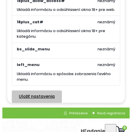
18plus_allow_access#
neznámý
Ukladá informáciu o odsúhlasení okna 18+ pre web.
18plus_cat#
neznámý
Ukladá informáciu o odsúhlasení okna 18+ pre
kategóriu.
bs_slide_menu
neznámý
left_menu
neznámý
Ukladá informáciu o spôsobe zobrazenia ľavého
menu.
Uložiť nastavenia
Prihlásenie
Nová registrácia
0
Hľadanie