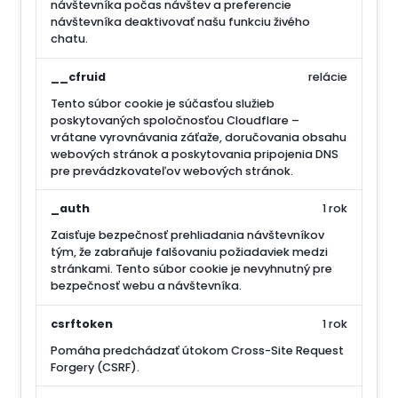
návštevníka počas návštev a preferencie
návštevníka deaktivovať našu funkciu živého
chatu.
__cfruid
relácie
Tento súbor cookie je súčasťou služieb
poskytovaných spoločnosťou Cloudflare –
vrátane vyrovnávania záťaže, doručovania obsahu
webových stránok a poskytovania pripojenia DNS
pre prevádzkovateľov webových stránok.
_auth
1 rok
Zaisťuje bezpečnosť prehliadania návštevníkov
tým, že zabraňuje falšovaniu požiadaviek medzi
stránkami. Tento súbor cookie je nevyhnutný pre
bezpečnosť webu a návštevníka.
csrftoken
1 rok
Pomáha predchádzať útokom Cross-Site Request
Forgery (CSRF).