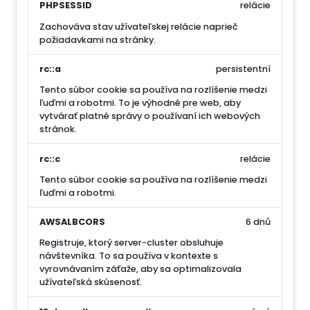
PHPSESSID
relácie
Zachováva stav užívateľskej relácie naprieč
požiadavkami na stránky.
rc::a
persistentní
Tento súbor cookie sa používa na rozlíšenie medzi
ľuďmi a robotmi. To je výhodné pre web, aby
vytvárať platné správy o používaní ich webových
stránok.
rc::c
relácie
Tento súbor cookie sa používa na rozlíšenie medzi
ľuďmi a robotmi.
AWSALBCORS
6 dnů
Registruje, ktorý server-cluster obsluhuje
návštevníka. To sa používa v kontexte s
vyrovnávaním záťaže, aby sa optimalizovala
užívateľská skúsenosť.