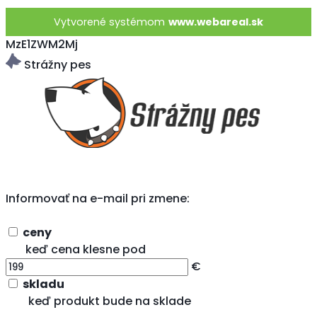
Vytvorené systémom
www.webareal.sk
MzE1ZWM2Mj
Strážny pes
Informovať na e-mail pri zmene:
ceny
keď cena klesne pod
€
skladu
keď produkt bude na sklade