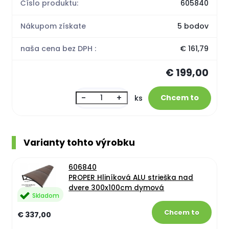
Číslo produktu:
605840
Nákupom získate
5 bodov
naša cena bez DPH :
€ 161,79
€ 199,00
-
+
ks
Varianty tohto výrobku
606840
PROPER Hliníková ALU strieška nad
dvere 300x100cm dymová
Skladom
€ 337,00