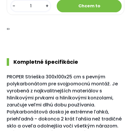
-
+
‹
›
Kompletné špecifikácie
PROPER S
trieška 300x100x25 cm s pevným
polykarbonátom pre svojpomocnú montáž. Je
vyrobe
ná z najkvalitnejších materiálov s
hliníkovými prvkami a hliníkovými konzolami,
zaručuje veľmi dlhú dobu používania.
P
olykarbonátová doska je extrémne ľahká,
priehľadná - dokonca 2 krát ľahšia než tradičné
sklo a oveľa odolnejšia voči
všetkým nárazom.