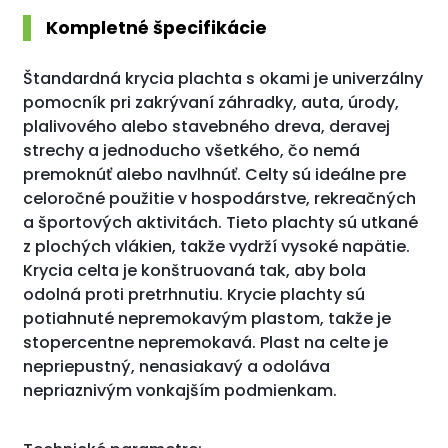
Kompletné špecifikácie
Štandardná krycia plachta s okami je univerzálny
pomocník pri zakrývaní záhradky, auta, úrody,
plalivového alebo stavebného dreva, deravej
strechy a jednoducho všetkého, čo nemá
premoknúť alebo navlhnúť. Celty sú ideálne pre
celoročné použitie v hospodárstve, rekreačných
a športových aktivitách. Tieto plachty sú utkané
z plochých vlákien, takže vydrží vysoké napätie.
Krycia celta je konštruovaná tak, aby bola
odolná proti pretrhnutiu. Krycie plachty sú
potiahnuté nepremokavým plastom, takže je
stopercentne nepremokavá. Plast na celte je
nepriepustný, nenasiakavý a odoláva
nepriaznivým vonkajším podmienkam.