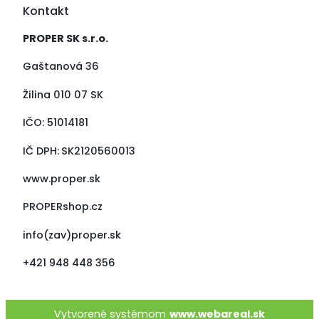
Kontakt
PROPER SK s.r.o.
Gaštanová 36
Žilina 010 07 SK
IČO:
51014181
IČ DPH:
SK2120560013
www.proper.sk
PROPERshop.cz
info(zav)proper.sk
+421 948 448 356
Vytvorené systémom
www.webareal.sk