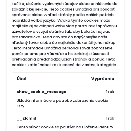
košíka, uloženie vyplnených údajov alebo prihlásenie do
zákazníckej sekcie.
Tieto cookies umožnia prispôsobiť
správanie alebo vzhľad stránky podľa Vašich potrieb,
napríklad voľba jazyka.
Vďaka týmto cookies môžu
majitelia aj developeri webu viac porozumieť správaniu
užívateľov a vyvijať stránku tak, aby bola čo najviac
prozákaznícka. Teda aby ste čo najrýchlejšie našli
hľadaný tovar alebo čo najľahšie dokončili jeho nákup.
Tieto informácie umožnia personalizovať zobrazenie
ponúk priamo pre Vás vďaka historickej skúsenosti
prehliadania predchádzajúcich stránok a ponúk.
Tieto
cookies zatiaľ neboli roztriedené do vlastnej kategórie.
Účel
Vypršanie
show_cookie_message
1 rok
Ukladá informácie o potrebe zobrazenia cookie
lišty
__zlcmid
1 rok
Tento súbor cookie sa používa na uloženie identity