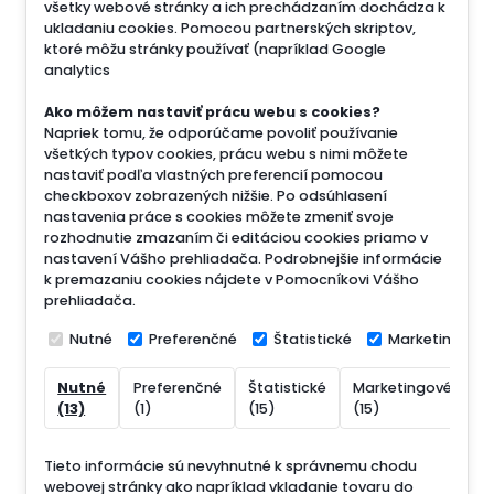
všetky webové stránky a ich prechádzaním dochádza k
ukladaniu cookies. Pomocou partnerských skriptov,
ktoré môžu stránky používať (napríklad Google
analytics
Ako môžem nastaviť prácu webu s cookies?
Napriek tomu, že odporúčame povoliť používanie
všetkých typov cookies, prácu webu s nimi môžete
nastaviť podľa vlastných preferencií pomocou
checkboxov zobrazených nižšie. Po odsúhlasení
nastavenia práce s cookies môžete zmeniť svoje
rozhodnutie zmazaním či editáciou cookies priamo v
nastavení Vášho prehliadača. Podrobnejšie informácie
k premazaniu cookies nájdete v Pomocníkovi Vášho
prehliadača.
Nutné
Preferenčné
Štatistické
Marketingové
Nutné
Preferenčné
Štatistické
Marketingové
N
(13)
(1)
(15)
(15)
(
Tieto informácie sú nevyhnutné k správnemu chodu
webovej stránky ako napríklad vkladanie tovaru do