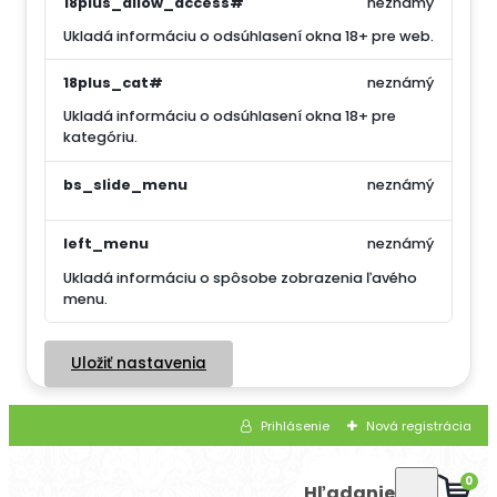
18plus_allow_access#
neznámý
Ukladá informáciu o odsúhlasení okna 18+ pre web.
18plus_cat#
neznámý
Ukladá informáciu o odsúhlasení okna 18+ pre
kategóriu.
bs_slide_menu
neznámý
left_menu
neznámý
Ukladá informáciu o spôsobe zobrazenia ľavého
menu.
Uložiť nastavenia
Prihlásenie
Nová registrácia
0
Hľadanie