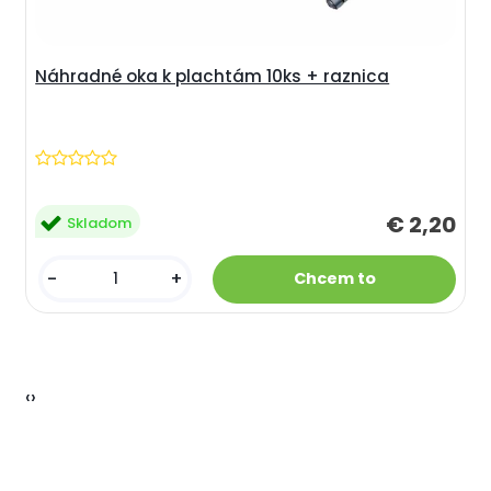
Náhradné oka k plachtám 10ks + raznica
€ 2,20
Skladom
-
+
‹
›