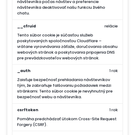
návštevníka počas návštev a preferencie
návštevníka deaktivovať našu funkciu živého
chatu.
__cfruid
relácie
Tento súbor cookie je súčasťou služieb
poskytovaných spoločnosťou Cloudflare –
vrátane vyrovnávania záťaže, doručovania obsahu
webových stránok a poskytovania pripojenia DNS
pre prevádzkovateľov webových stránok.
_auth
1 rok
Zaisťuje bezpečnosť prehliadania návštevníkov
tým, že zabraňuje falšovaniu požiadaviek medzi
stránkami. Tento súbor cookie je nevyhnutný pre
bezpečnosť webu a návštevníka.
csrftoken
1 rok
Pomáha predchádzať útokom Cross-Site Request
Forgery (CSRF).