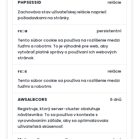
PHPSESSID
relácie
Zachováva stav užívateľskej relácie naprieč
požiadavkami na stránky.
rc::a
persistentní
Tento súbor cookie sa používa na rozlíšenie medzi
ľuďmi a robotmi. To je výhodné pre web, aby
vytvárať platné správy o používaní ich webových
stránok.
rc::c
relácie
Tento súbor cookie sa používa na rozlíšenie medzi
ľuďmi a robotmi.
AWSALBCORS
6 dnů
Registruje, ktorý server-cluster obsluhuje
návštevníka. To sa používa v kontexte s
vyrovnávaním záťaže, aby sa optimalizovala
užívateľská skúsenosť.