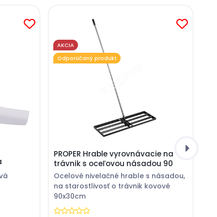
AKCIA
Odporúčaný produkt
PROPER Hrable vyrovnávacie na
a
trávnik s oceľovou násadou 90
ová
Ocelové nivelačné hrable s násadou,
na starostlivosť o trávnik kovové
90x30cm