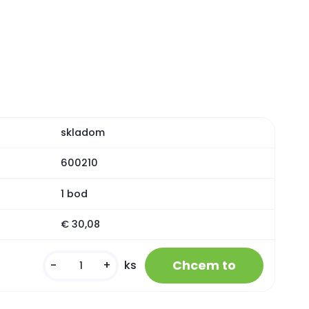
skladom
600210
1 bod
€ 30,08
-
+
ks