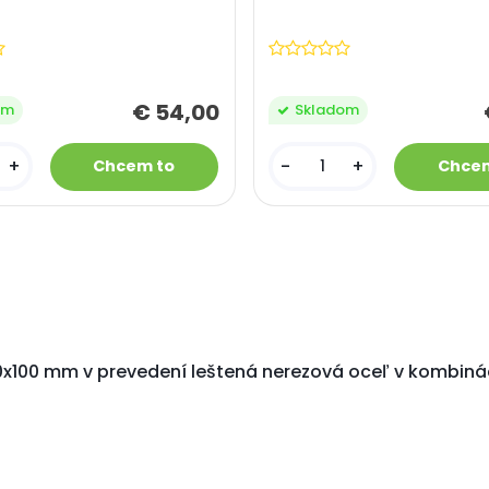
€ 54,00
om
Skladom
+
-
+
00 mm v prevedení leštená nerezová oceľ v kombinácií