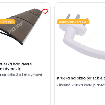
ý produkt
Odporúčaný produkt
trieška nad dvere
cm dymová
strieška 3 x 1 m dymová
Kľučka na okno plast biel
Okenná kľučka biela plast