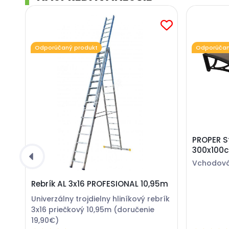
Odporúčaný produkt
Odporúčan
PROPER S
300x100
Vchodová 
Rebrík AL 3x16 PROFESIONAL 10,95m
Univerzálny trojdielny hliníkový rebrík
3x16 priečkový 10,95m (doručenie
19,90€)