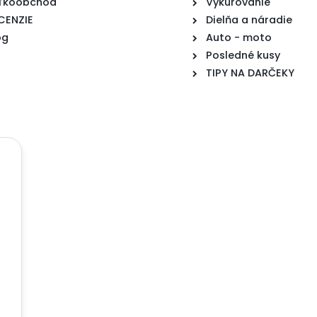
ľkoobchod
Vykurovanie
CENZIE
Dielňa a náradie
og
Auto - moto
Posledné kusy
TIPY NA DARČEKY
u