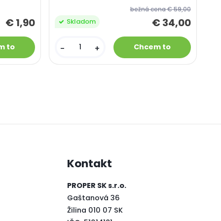
bežná cena
€ 59,00
€ 1,90
€ 34,00
Skladom
-
+
Kontakt
PROPER SK s.r.o.
Gaštanová 36
Žilina 010 07 SK