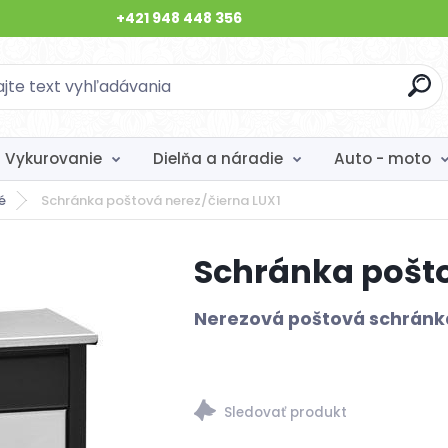
+421 948 448 356
Vykurovanie
Dielňa a náradie
Auto - moto
é
Schránka poštová nerez/čierna LUX1
Schránka pošto
Nerezová poštová schrán