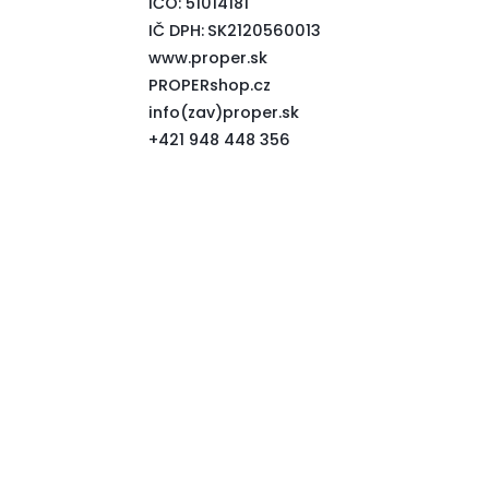
IČO:
51014181
IČ DPH:
SK2120560013
www.proper.sk
PROPERshop.cz
info(zav)proper.sk
+421 948 448 356