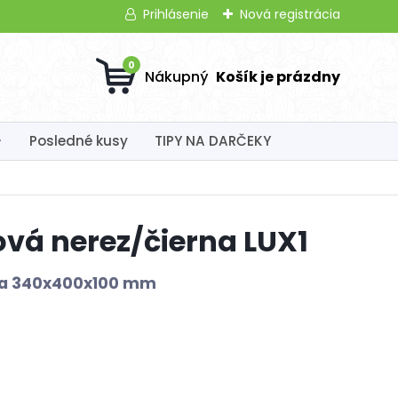
Prihlásenie
Nová registrácia
0
Posledné kusy
TIPY NA DARČEKY
vá nerez/čierna LUX1
ka 340x400x100 mm